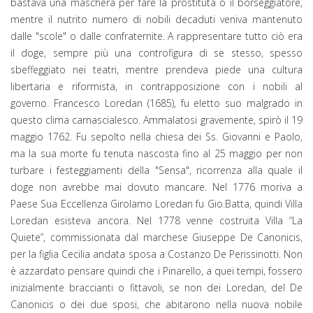
bastava una maschera per fare la prostituta o il borseggiatore,
mentre il nutrito numero di nobili decaduti veniva mantenuto
dalle "scole" o dalle confraternite. A rappresentare tutto ciò era
il doge, sempre più una controfigura di se stesso, spesso
sbeffeggiato nei teatri, mentre prendeva piede una cultura
libertaria e riformista, in contrapposizione con i nobili al
governo. Francesco Loredan (1685), fu eletto suo malgrado in
questo clima carnascialesco. Ammalatosi gravemente, spirò il 19
maggio 1762. Fu sepolto nella chiesa dei Ss. Giovanni e Paolo,
ma la sua morte fu tenuta nascosta fino al 25 maggio per non
turbare i festeggiamenti della "Sensa", ricorrenza alla quale il
doge non avrebbe mai dovuto mancare. Nel 1776 moriva a
Paese Sua Eccellenza Girolamo Loredan fu Gio.Batta, quindi Villa
Loredan esisteva ancora. Nel 1778 venne costruita Villa “La
Quiete”, commissionata dal marchese Giuseppe De Canonicis,
per la figlia Cecilia andata sposa a Costanzo De Perissinotti. Non
è azzardato pensare quindi che i Pinarello, a quei tempi, fossero
inizialmente braccianti o fittavoli, se non dei Loredan, del De
Canonicis o dei due sposi, che abitarono nella nuova nobile