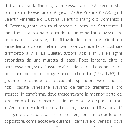
d’Istrana verso la fine degli anni Sessanta del XVIII secolo. Ma I
primi nati in Paese furono Angelo (1770) e Zuanne (1772), figli di
Valentin Pinarello e di Giustina. Valentino era figlio di Domenico e
di Catarina, gente venuta al mondo ai primi del Settecento. Il
tam tam era suonato quando un intermediario aveva loro
proposto di lavorare, da fittavoli, le terre dei Gobbato.
S’insediarono perciò nella nuova casa colonica fatta costruire
dirimpetto a Villa “La Quiete”, tuttora visibile in Via Pellegrini,
circondata da una muretta di sassi. Poco lontano, oltre la
barchessa sorgeva la “lussuriosa” residenza dei Loredan. Era da
pochi anni deceduto il doge Francesco Loredan (1752-1762) che
governò nel periodo del decadente splendore veneziano. Le
nobili casate veneziane avevano da tempo trasferito i loro
interessi in terraferma, dove trascorrevano la maggior parte del
loro tempo, basti pensare alle innumerevoli ville sparse tuttora
in Veneto e in Friuli. Attorno ad esse regnava una diffusa povertà
e la gente si arrabattava in mille mestieri, non ultimo quello dello
scippatore, come accadeva durante il carnevale di Venezia, dove