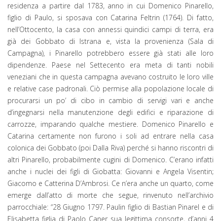
residenza a partire dal 1783, anno in cui Domenico Pinarello,
figlio di Paulo, si sposava con Catarina Feltrin (1764). Di fatto,
nell’Ottocento, la casa con annessi quindici campi di terra, era
già dei Gobbato di Istrana e, vista la provenienza (Sala di
Campagna), i Pinarello potrebbero essere già stati alle loro
dipendenze. Paese nel Settecento era meta di tanti nobili
veneziani che in questa campagna avevano costruito le loro ville
e relative case padronali. Ciò permise alla popolazione locale di
procurarsi un po’ di cibo in cambio di servigi vari e anche
d’ingegnarsi nella manutenzione degli edifici e riparazione di
carrozze, imparando qualche mestiere. Domenico Pinarello e
Catarina certamente non furono i soli ad entrare nella casa
colonica dei Gobbato (poi Dalla Riva) perché si hanno riscontri di
altri Pinarello, probabilmente cugini di Domenico. C’erano infatti
anche i nuclei dei figli di Giobatta: Giovanni e Angela Visentin;
Giacomo e Catterina D’Ambrosi. Ce n’era anche un quarto, come
emerge dall’atto di morte che segue, rinvenuto nell’archivio
parrocchiale: “28 Giugno 1797. Paulin figlio di Bastian Pinarel e di
Elisabetta figlia di Paolo Caner sua legittima consorte, d’anni 4