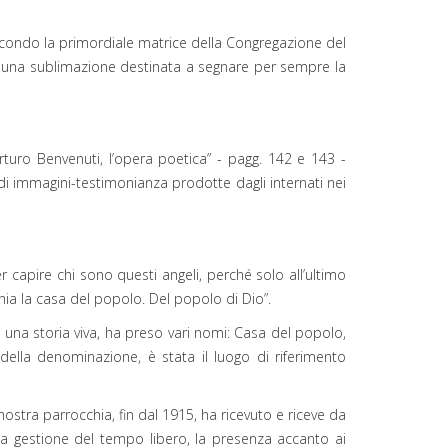
secondo la primordiale matrice della Congregazione del
, una sublimazione destinata a segnare per sempre la
Arturo Benvenuti, l’opera poetica” - pagg. 142 e 143 -
a di immagini-testimonianza prodotte dagli internati nei
r capire chi sono questi angeli, perché solo all’ultimo
chia la casa del popolo. Del popolo di Dio”.
o una storia viva, ha preso vari nomi: Casa del popolo,
là della denominazione, è stata il luogo di riferimento
stra parrocchia, fin dal 1915, ha ricevuto e riceve da
 la gestione del tempo libero, la presenza accanto ai