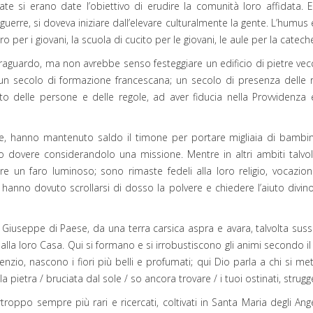
ate si erano date l’obiettivo di erudire la comunità loro affidata. Er
rre, si doveva iniziare dall’elevare culturalmente la gente. L’humus era
atro per i giovani, la scuola di cucito per le giovani, le aule per la catech
raguardo, ma non avrebbe senso festeggiare un edificio di pietre vec
di un secolo di formazione francescana; un secolo di presenza dell
to delle persone e delle regole, ad aver fiducia nella Provvidenza 
e, hanno mantenuto saldo il timone per portare migliaia di bambin
dovere considerandolo una missione. Mentre in altri ambiti talvolta 
re un faro luminoso; sono rimaste fedeli alla loro religio, vocaz
hanno dovuto scrollarsi di dosso la polvere e chiedere l’aiuto divi
useppe di Paese, da una terra carsica aspra e avara, talvolta sussu
e alla loro Casa. Qui si formano e si irrobustiscono gli animi secondo 
nzio, nascono i fiori più belli e profumati; qui Dio parla a chi si m
 pietra / bruciata dal sole / so ancora trovare / i tuoi ostinati, struggen
purtroppo sempre più rari e ricercati, coltivati in Santa Maria degli Ang