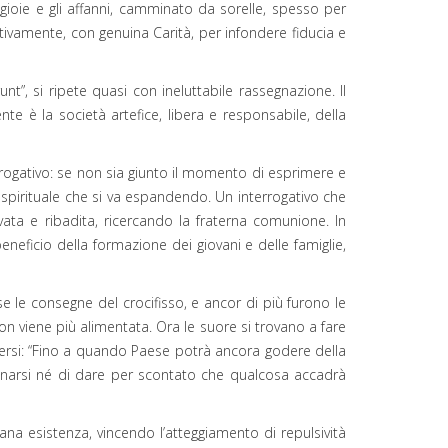
gioie e gli affanni, camminato da sorelle, spesso per
ttivamente, con genuina Carità, per infondere fiducia e
nt”, si ripete quasi con ineluttabile rassegnazione. Il
 è la società artefice, libera e responsabile, della
rrogativo: se non sia giunto il momento di esprimere e
e spirituale che si va espandendo. Un interrogativo che
ta e ribadita, ricercando la fraterna comunione. In
eneficio della formazione dei giovani e delle famiglie,
le consegne del crocifisso, e ancor di più furono le
n viene più alimentata. Ora le suore si trovano a fare
edersi: “Fino a quando Paese potrà ancora godere della
segnarsi né di dare per scontato che qualcosa accadrà
ana esistenza, vincendo l’atteggiamento di repulsività