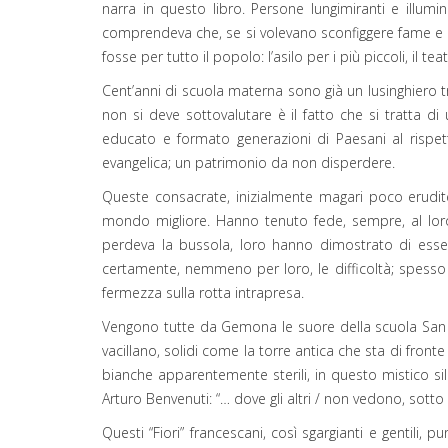
narra in questo libro. Persone lungimiranti e illumin
comprendeva che, se si volevano sconfiggere fame e gue
fosse per tutto il popolo: l’asilo per i più piccoli, il te
Cent’anni di scuola materna sono già un lusinghiero t
non si deve sottovalutare è il fatto che si tratta 
educato e formato generazioni di Paesani al rispet
evangelica; un patrimonio da non disperdere.
Queste consacrate, inizialmente magari poco erudit
mondo migliore. Hanno tenuto fede, sempre, al loro 
perdeva la bussola, loro hanno dimostrato di esse
certamente, nemmeno per loro, le difficoltà; spesso 
fermezza sulla rotta intrapresa.
Vengono tutte da Gemona le suore della scuola San Gi
vacillano, solidi come la torre antica che sta di front
bianche apparentemente sterili, in questo mistico sile
Arturo Benvenuti: “… dove gli altri / non vedono, sotto la
Questi “Fiori” francescani, così sgargianti e gentili, 