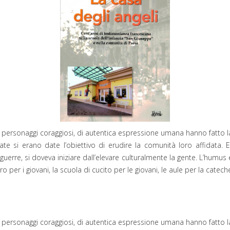
, di personaggi coraggiosi, di autentica espressione umana hanno fatto la
ate si erano date l’obiettivo di erudire la comunità loro affidata. Er
rre, si doveva iniziare dall’elevare culturalmente la gente. L’humus era
atro per i giovani, la scuola di cucito per le giovani, le aule per la catech
, di personaggi coraggiosi, di autentica espressione umana hanno fatto la