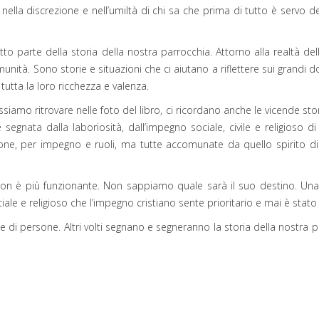
zio, nella discrezione e nell’umiltà di chi sa che prima di tutto è serv
atto parte della storia della nostra parrocchia. Attorno alla realtà 
nità. Sono storie e situazioni che ci aiutano a riflettere sui grandi do
tutta la loro ricchezza e valenza.
iamo ritrovare nelle foto del libro, ci ricordano anche le vicende stor
segnata dalla laboriosità, dall’impegno sociale, civile e religioso 
one, per impegno e ruoli, ma tutte accomunate da quello spirito di
, non è più funzionante. Non sappiamo quale sarà il suo destino. U
iale e religioso che l’impegno cristiano sente prioritario e mai è stato 
di persone. Altri volti segnano e segneranno la storia della nostra 