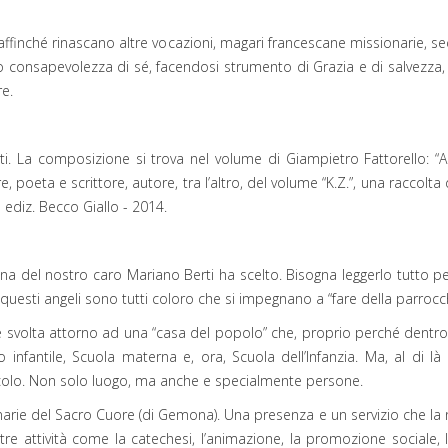
, affinché rinascano altre vocazioni, magari francescane missionarie, 
 consapevolezza di sé, facendosi strumento di Grazia e di salvezza
e.
uti. La composizione si trova nel volume di Giampietro Fattorello: “
e, poeta e scrittore, autore, tra l’altro, del volume “K.Z.”, una raccolt
I ediz. Becco Giallo - 2014.
enna del nostro caro Mariano Berti ha scelto. Bisogna leggerlo tutto pe
che questi angeli sono tutti coloro che si impegnano a “fare della parroc
si è svolta attorno ad una “casa del popolo” che, proprio perché dentr
lo infantile, Scuola materna e, ora, Scuola dell’Infanzia. Ma, al di 
ecolo. Non solo luogo, ma anche e specialmente persone.
rie del Sacro Cuore (di Gemona). Una presenza e un servizio che la no
ltre attività come la catechesi, l’animazione, la promozione sociale,