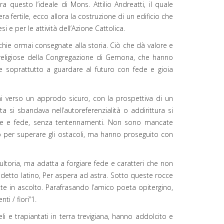
a questo l’ideale di Mons. Attilio Andreatti, il quale
 fertile, ecco allora la costruzione di un edificio che
esi e per le attività dell’Azione Cattolica.
chie ormai consegnate alla storia. Ciò che dà valore e
e religiose della Congregazione di Gemona, che hanno
e soprattutto a guardare al futuro con fede e gioia
i verso un approdo sicuro, con la prospettiva di un
si sbandava nell’autoreferenzialità o addirittura si
ione e fede, senza tentennamenti. Non sono mancate
no per superare gli ostacoli, ma hanno proseguito con
ltoria, ma adatta a forgiare fede e caratteri che non
il detto latino, Per aspera ad astra. Sotto queste rocce
ette in ascolto. Parafrasando l’amico poeta opitergino,
ti / fiori”1.
eli e trapiantati in terra trevigiana, hanno addolcito e