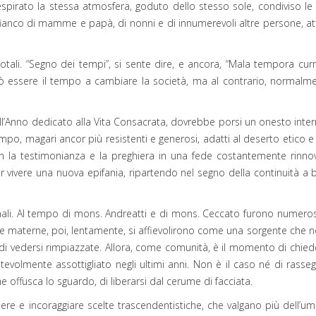
spirato la stessa atmosfera, goduto dello stesso sole, condiviso le 
 a fianco di mamme e papà, di nonni e di innumerevoli altre persone, a
tali. “Segno dei tempi”, si sente dire, e ancora, “Mala tempora curru
 essere il tempo a cambiare la società, ma al contrario, normalmente
ll’Anno dedicato alla Vita Consacrata, dovrebbe porsi un onesto inte
tempo, magari ancor più resistenti e generosi, adatti al deserto etico 
n la testimonianza e la preghiera in una fede costantemente rinnova
r vivere una nuova epifania, ripartendo nel segno della continuità a b
ali. Al tempo di mons. Andreatti e di mons. Ceccato furono numerose 
 materne, poi, lentamente, si affievolirono come una sorgente che no
rto di vedersi rimpiazzate. Allora, come comunità, è il momento di chi
otevolmente assottigliato negli ultimi anni. Non è il caso né di ras
 offusca lo sguardo, di liberarsi dal cerume di facciata.
re e incoraggiare scelte trascendentistiche, che valgano più dell’um