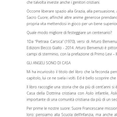
che talvolta investe anche i genitori cristiani.
Occorre liberare spazio alla Grazia, alla persuasione
Sacro Cuore; affinché altre anime generose prendano
propria vita mettendosi in gioco per un bene superior
Quale modo migliore di festeggiare un centenario?
1Da “Pietraia Carsica” (1970), versi di Arturo Benven
Edizioni Becco Giallo - 2014. Arturo Benvenuti è pittor
campi di sterminio, con la prefazione di Primo Levi – I
GLI ANGELI SONO DI CASA
Mi ha incuriosito il titolo del libro che la feconda p
capitolo, lui ce ne svela i volti. Ed è bello scoprire 
Il libro raccoglie una storia che da più di cent’anni 
Casa della Dottrina cristiana con Asilo infantile, Asi
importante di una comunità cristiana da più di un s
Per prime le nostre suore: Suore Francescane missiona
loro: pensiamo alla Scuola dell’Infanzia, ma anche a