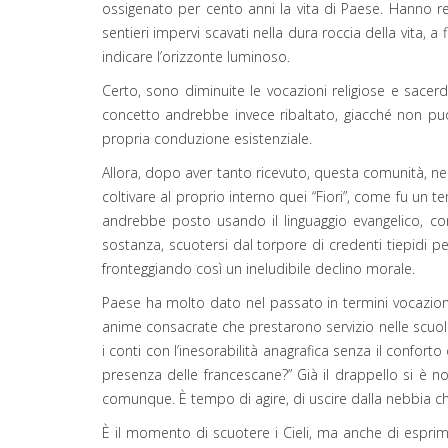
ossigenato per cento anni la vita di Paese. Hanno re
sentieri impervi scavati nella dura roccia della vita,
indicare l’orizzonte luminoso.
Certo, sono diminuite le vocazioni religiose e sacerdo
concetto andrebbe invece ribaltato, giacché non può
propria conduzione esistenziale.
Allora, dopo aver tanto ricevuto, questa comunità, ne
coltivare al proprio interno quei “Fiori”, come fu un 
andrebbe posto usando il linguaggio evangelico, co
sostanza, scuotersi dal torpore di credenti tiepidi pe
fronteggiando così un ineludibile declino morale.
Paese ha molto dato nel passato in termini vocazion
anime consacrate che prestarono servizio nelle scuole
i conti con l’inesorabilità anagrafica senza il confo
presenza delle francescane?” Già il drappello si è n
comunque. È tempo di agire, di uscire dalla nebbia che
È il momento di scuotere i Cieli, ma anche di esprime