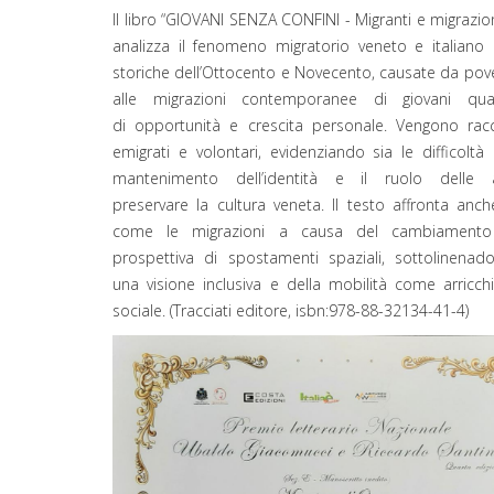
Il libro “GIOVANI SENZA CONFINI - Migranti e migrazioni
analizza il fenomeno migratorio veneto e italiano 
storiche dell’Ottocento e Novecento, causate da pove
alle migrazioni contemporanee di giovani quali
di opportunità e crescita personale. Vengono racc
emigrati e volontari, evidenziando sia le difficoltà 
mantenimento dell’identità e il ruolo delle a
preservare la cultura veneta. Il testo affronta anch
come le migrazioni a causa del cambiamento 
prospettiva di spostamenti spaziali, sottolinenad
una visione inclusiva e della mobilità come arric
sociale. (Tracciati editore, isbn:978-88-32134-41-4)