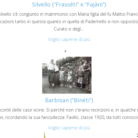
Silvello (“Frasséti” e “Fajàni”)
Silvello s’è congiunto in matrimonio con Maria figlia del fu Mattio Fra
icazioni tanto in questa quanto in quella di Padernello e non opposto
Curato e degl…
Voglio saperne di più
Barbisan (“Binéti”)
cortili delle case vicine. Sì perché non c'erano recinzioni e, in qualche 
an, ricordando la sua fanciullezza. Favillo, classe 1920, da tutti cono
Voglio saperne di più