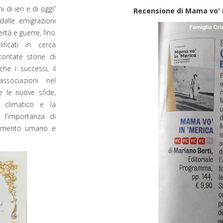
 di ieri e di oggi”
Recensione di Mama vo' i
dalle emigrazioni
rtà e guerre, fino
ficati in cerca
ontate storie di
che i successi, il
ssociazioni nel
e le nuove sfide,
climatico e la
o l’importanza di
chimento umano e