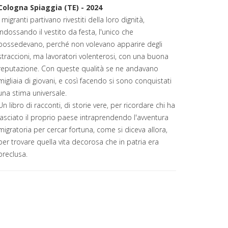
Cologna Spiaggia (TE) - 2024
I migranti partivano rivestiti della loro dignità,
indossando il vestito da festa, l'unico che
possedevano, perché non volevano apparire degli
straccioni, ma lavoratori volenterosi, con una buona
reputazione. Con queste qualità se ne andavano
migliaia di giovani, e così facendo si sono conquistati
una stima universale.
Un libro di racconti, di storie vere, per ricordare chi ha
lasciato il proprio paese intraprendendo l'avventura
migratoria per cercar fortuna, come si diceva allora,
per trovare quella vita decorosa che in patria era
preclusa.