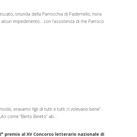
ncescato, oriunda della Parrocchia di Padernello, hora
 alcun impedimento... con l’assistenza di me Parroco
modo, eravamo figli di tutti e tutti ci volevano bene”.
sciuto come “Berto Binéto” ab…
2° premio al XV Concorso letterario nazionale di