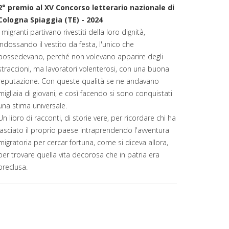
2° premio al XV Concorso letterario nazionale di
Cologna Spiaggia (TE) - 2024
I migranti partivano rivestiti della loro dignità,
indossando il vestito da festa, l'unico che
possedevano, perché non volevano apparire degli
straccioni, ma lavoratori volenterosi, con una buona
reputazione. Con queste qualità se ne andavano
migliaia di giovani, e così facendo si sono conquistati
una stima universale.
Un libro di racconti, di storie vere, per ricordare chi ha
lasciato il proprio paese intraprendendo l'avventura
migratoria per cercar fortuna, come si diceva allora,
per trovare quella vita decorosa che in patria era
preclusa.