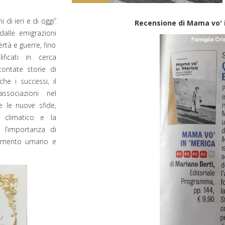
 di ieri e di oggi”
Recensione di Mama vo' i
dalle emigrazioni
rtà e guerre, fino
ficati in cerca
ontate storie di
che i successi, il
ssociazioni nel
e le nuove sfide,
climatico e la
o l’importanza di
chimento umano e