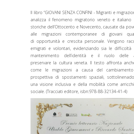
Il libro “GIOVANI SENZA CONFINI - Migranti e migrazioni
analizza il fenomeno migratorio veneto e italiano 
storiche dell’Ottocento e Novecento, causate da pove
alle migrazioni contemporanee di giovani quali
di opportunità e crescita personale. Vengono racc
emigrati e volontari, evidenziando sia le difficoltà 
mantenimento dell’identità e il ruolo delle a
preservare la cultura veneta. Il testo affronta anch
come le migrazioni a causa del cambiamento 
prospettiva di spostamenti spaziali, sottolinenad
una visione inclusiva e della mobilità come arric
sociale. (Tracciati editore, isbn:978-88-32134-41-4)