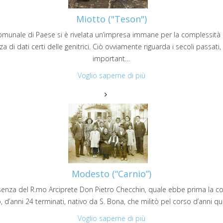
Miotto ("Teson")
o comunale di Paese si è rivelata un’impresa immane per la complessità 
 di dati certi delle genitrici. Ciò ovviamente riguarda i secoli pass
important…
Voglio saperne di più
Modesto (“Carnio”)
enza del R.mo Arciprete Don Pietro Checchin, quale ebbe prima la co
’anni 24 terminati, nativo da S. Bona, che militò pel corso d’anni qu
Voglio saperne di più