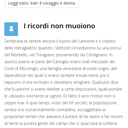
Leggi tutto: Iran: Il coraggio è donna
I ricordi non muoiono
Sembrava di sentire ancora il tuono del cannone e il crepitio
delle mitragliatrici quando i Vettorel s’insediarono su una presa
del Montello, nel Trevigiano, provenendo da Cordignano. In
questo paese ai piedi del Cansiglio erano stati mezzadri dei
Conti di Mocenigo, una famiglia veneziana di nobili origini, alle
dipendenze dei quali si erano sempre trovati bene, poi il
rapporto si era incrinato e dovettero emigrare. Qualcuno dice
che fu perché si erano ribellati a certe imposizioni, quali portare
le «dovute» onoranze ai signori. Di fatto il vero motivo non si
seppe mai. A quei tempi, inizio del XX secolo, la popolazione
veneta era sostanzialmente contadina, assoggettata ai
proprietari terrieri che avevano il potere di far vivere o far morire
di fame la povera gente dei campi che si spaccava la schiena