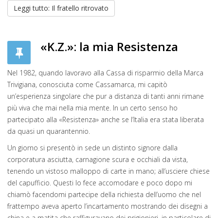
Leggi tutto: Il fratello ritrovato
«K.Z.»: la mia Resistenza
Nel 1982, quando lavoravo alla Cassa di risparmio della Marca
Trivigiana, conosciuta come Cassamarca, mi capitò
un’esperienza singolare che pur a distanza di tanti anni rimane
più viva che mai nella mia mente. In un certo senso ho
partecipato alla «Resistenza» anche se l’Italia era stata liberata
da quasi un quarantennio.
Un giorno si presentò in sede un distinto signore dalla
corporatura asciutta, carnagione scura e occhiali da vista,
tenendo un vistoso malloppo di carte in mano; all’usciere chiese
del capufficio. Questi lo fece accomodare e poco dopo mi
chiamò facendomi partecipe della richiesta dell’uomo che nel
frattempo aveva aperto l’incartamento mostrando dei disegni a
china e a matita che raffiguravano dei prigionieri, in particolare di