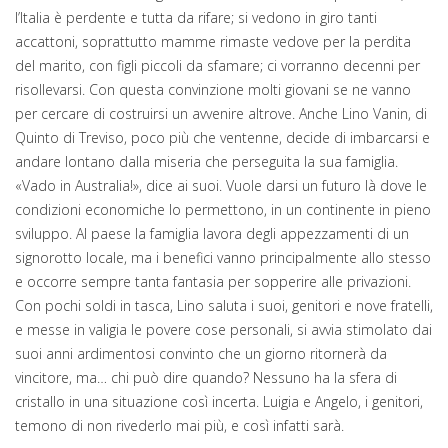
l’Italia è perdente e tutta da rifare; si vedono in giro tanti
accattoni, soprattutto mamme rimaste vedove per la perdita
del marito, con figli piccoli da sfamare; ci vorranno decenni per
risollevarsi. Con questa convinzione molti giovani se ne vanno
per cercare di costruirsi un avvenire altrove. Anche Lino Vanin, di
Quinto di Treviso, poco più che ventenne, decide di imbarcarsi e
andare lontano dalla miseria che perseguita la sua famiglia.
«Vado in Australia!», dice ai suoi. Vuole darsi un futuro là dove le
condizioni economiche lo permettono, in un continente in pieno
sviluppo. Al paese la famiglia lavora degli appezzamenti di un
signorotto locale, ma i benefici vanno principalmente allo stesso
e occorre sempre tanta fantasia per sopperire alle privazioni.
Con pochi soldi in tasca, Lino saluta i suoi, genitori e nove fratelli,
e messe in valigia le povere cose personali, si avvia stimolato dai
suoi anni ardimentosi convinto che un giorno ritornerà da
vincitore, ma… chi può dire quando? Nessuno ha la sfera di
cristallo in una situazione così incerta. Luigia e Angelo, i genitori,
temono di non rivederlo mai più, e così infatti sarà.