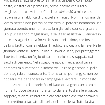
Mio padre si alzava presto la mattina, d’inverno con il buio
pesto, d’estate alle prime luci, prima ancora che il gallo
svegliasse tutto il vicinato. Con il suo
Motom50
a miscela, si
recava in una fabbrica di piastrelle a Treviso. Non mancò mai dal
lavoro perché non poteva permettersi di perdere nemmeno una
giornata avendo una numerosa famiglia sulle spalle, e grazie a
Dio, pur essendo magrissimo, la salute lo assisteva. Ci andava in
tutte le stagioni con la forza dei suoi anni in fiore, che fosse
bello o brutto, con la nebbia, il freddo, la pioggia o la neve. Nelle
giornate ventose, sotto un liso pullover di lana, per proteggersai
il petto, inseriva un foglio di carta di cellulosa strappata dai
sacchi di cemento. Nella stagione rigida, invece, applicava il
parabrezza al motorino e indossava un roso giaccone di pelle
donatogli da un conoscente. Ritornava nel pomeriggio, non per
riposarsi ma per andare in campagna a lavorare un modesto
appezzamento di proprietà, coltivato ora a granoturco ora a
frumento dove c’era sempre tanto da fare: togliere le erbacce,
zappare, falciare, rastrellare e caricare l’erba che trasportava su
un carrettino attaccato alla sella della bicicletta. Tutta la vita