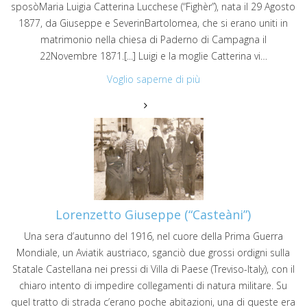
sposòMaria Luigia Catterina Lucchese (“Fighèr”), nata il 29 Agosto
1877, da Giuseppe e SeverinBartolomea, che si erano uniti in
matrimonio nella chiesa di Paderno di Campagna il
22Novembre 1871.[...] Luigi e la moglie Catterina vi…
Voglio saperne di più
Lorenzetto Giuseppe (“Casteàni”)
Una sera d’autunno del 1916, nel cuore della Prima Guerra
Mondiale, un Aviatik austriaco, sganciò due grossi ordigni sulla
Statale Castellana nei pressi di Villa di Paese (Treviso-Italy), con il
chiaro intento di impedire collegamenti di natura militare. Su
quel tratto di strada c’erano poche abitazioni, una di queste era