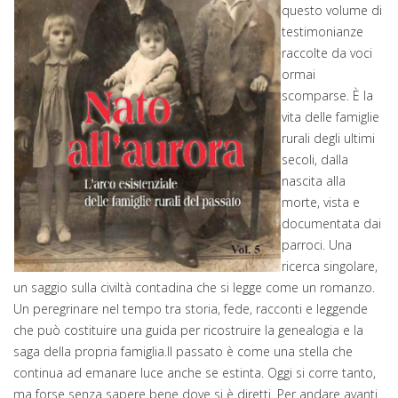
questo volume di
testimonianze
raccolte da voci
ormai
scomparse. È la
vita delle famiglie
rurali degli ultimi
secoli, dalla
nascita alla
morte, vista e
documentata dai
parroci. Una
ricerca singolare,
un saggio sulla civiltà contadina che si legge come un romanzo.
Un peregrinare nel tempo tra storia, fede, racconti e leggende
che può costituire una guida per ricostruire la genealogia e la
saga della propria famiglia.Il passato è come una stella che
continua ad emanare luce anche se estinta. Oggi si corre tanto,
ma forse senza sapere bene dove si è diretti. Per andare avanti