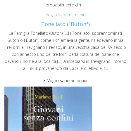
probabilmente dim…
Voglio saperne di più
Tonellato ("Buton")
La Famiglia Tonellato (Buton) […] I Tonellato, soprannominati
Buton o I Butoni, come li chiamava la gente, risiedevano in via
TreForni a Trevignano (Treviso), in una vecchia casa del XV secolo
con annesso uno dei tre forni perla cottura del pane che
davano il nome alla località.[…] A insediarsi in Trevignano, intorno
al 1848, provenendo da Caselle di Altivole, f…
Voglio saperne di più