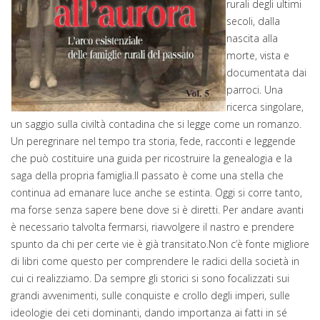
rurali degli ultimi
secoli, dalla
nascita alla
morte, vista e
documentata dai
parroci. Una
ricerca singolare,
un saggio sulla civiltà contadina che si legge come un romanzo.
Un peregrinare nel tempo tra storia, fede, racconti e leggende
che può costituire una guida per ricostruire la genealogia e la
saga della propria famiglia.Il passato è come una stella che
continua ad emanare luce anche se estinta. Oggi si corre tanto,
ma forse senza sapere bene dove si è diretti. Per andare avanti
è necessario talvolta fermarsi, riavvolgere il nastro e prendere
spunto da chi per certe vie è già transitato.Non c’è fonte migliore
di libri come questo per comprendere le radici della società in
cui ci realizziamo. Da sempre gli storici si sono focalizzati sui
grandi avvenimenti, sulle conquiste e crollo degli imperi, sulle
ideologie dei ceti dominanti, dando importanza ai fatti in sé